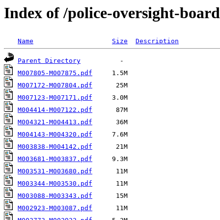
Index of /police-oversight-board
Name
Size
Description
Parent Directory
M007805-M007875.pdf
M007172-M007804.pdf
M007123-M007171.pdf
M004414-M007122.pdf
M004321-M004413.pdf
M004143-M004320.pdf
M003838-M004142.pdf
M003681-M003837.pdf
M003531-M003680.pdf
M003344-M003530.pdf
M003088-M003343.pdf
M002923-M003087.pdf